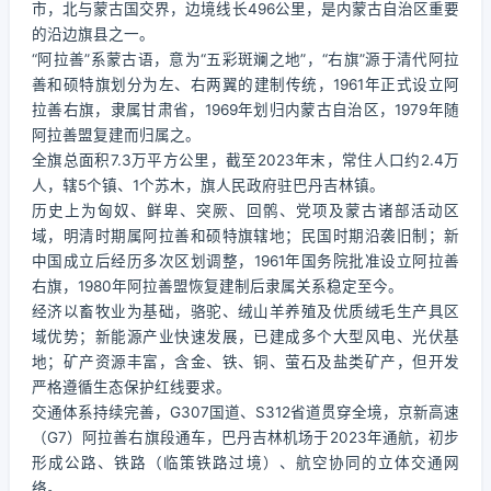
市，北与蒙古国交界，边境线长496公里，是内蒙古自治区重要
的沿边旗县之一。
“阿拉善”系蒙古语，意为“五彩斑斓之地”，“右旗”源于清代阿拉
善和硕特旗划分为左、右两翼的建制传统，1961年正式设立阿
拉善右旗，隶属甘肃省，1969年划归内蒙古自治区，1979年随
阿拉善盟复建而归属之。
全旗总面积7.3万平方公里，截至2023年末，常住人口约2.4万
人，辖5个镇、1个苏木，旗人民政府驻巴丹吉林镇。
历史上为匈奴、鲜卑、突厥、回鹘、党项及蒙古诸部活动区
域，明清时期属阿拉善和硕特旗辖地；民国时期沿袭旧制；新
中国成立后经历多次区划调整，1961年国务院批准设立阿拉善
右旗，1980年阿拉善盟恢复建制后隶属关系稳定至今。
经济以畜牧业为基础，骆驼、绒山羊养殖及优质绒毛生产具区
域优势；新能源产业快速发展，已建成多个大型风电、光伏基
地；矿产资源丰富，含金、铁、铜、萤石及盐类矿产，但开发
严格遵循生态保护红线要求。
交通体系持续完善，G307国道、S312省道贯穿全境，京新高速
（G7）阿拉善右旗段通车，巴丹吉林机场于2023年通航，初步
形成公路、铁路（临策铁路过境）、航空协同的立体交通网
络。