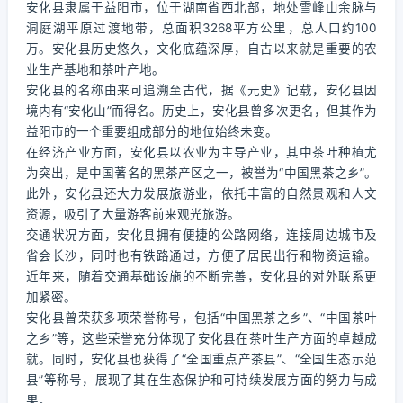
安化县隶属于益阳市，位于湖南省西北部，地处雪峰山余脉与
洞庭湖平原过渡地带，总面积3268平方公里，总人口约100
万。安化县历史悠久，文化底蕴深厚，自古以来就是重要的农
业生产基地和茶叶产地。
安化县的名称由来可追溯至古代，据《元史》记载，安化县因
境内有“安化山”而得名。历史上，安化县曾多次更名，但其作为
益阳市的一个重要组成部分的地位始终未变。
在经济产业方面，安化县以农业为主导产业，其中茶叶种植尤
为突出，是中国著名的黑茶产区之一，被誉为“中国黑茶之乡”。
此外，安化县还大力发展旅游业，依托丰富的自然景观和人文
资源，吸引了大量游客前来观光旅游。
交通状况方面，安化县拥有便捷的公路网络，连接周边城市及
省会长沙，同时也有铁路通过，方便了居民出行和物资运输。
近年来，随着交通基础设施的不断完善，安化县的对外联系更
加紧密。
安化县曾荣获多项荣誉称号，包括“中国黑茶之乡”、“中国茶叶
之乡”等，这些荣誉充分体现了安化县在茶叶生产方面的卓越成
就。同时，安化县也获得了“全国重点产茶县”、“全国生态示范
县”等称号，展现了其在生态保护和可持续发展方面的努力与成
果。