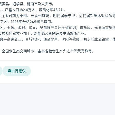
镇赉县、通榆县、洮南市及大安市。
，户籍人口182.6万人，城镇化率48.7%。
，辽金时期为泰州、长春州辖境，明代属泰宁卫，清代属哲里木盟科尔
城专区，1993年升格为地级白城市。
区，玉米、水稻、绿豆、葵花籽产量居全省前列；依托风、光资源富集
发展特色农牧业加工、新能源装备制造及生态旅游产业。
嫩丹高速交汇，白城机场开通至北京、沈阳等航线，初步形成公铁空一
、全国水生态文明城市、吉林省粮食生产先进市等荣誉称号。
出行建议