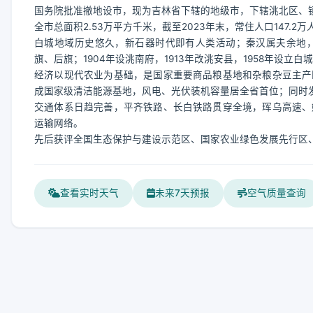
国务院批准撤地设市，现为吉林省下辖的地级市，下辖洮北区、
全市总面积2.53万平方千米，截至2023年末，常住人口147.2万人
白城地域历史悠久，新石器时代即有人类活动；秦汉属夫余地
旗、后旗；1904年设洮南府，1913年改洮安县，1958年设立白
经济以现代农业为基础，是国家重要商品粮基地和杂粮杂豆主产
成国家级清洁能源基地，风电、光伏装机容量居全省首位；同时
交通体系日趋完善，平齐铁路、长白铁路贯穿全境，珲乌高速、
运输网络。
先后获评全国生态保护与建设示范区、国家农业绿色发展先行区
查看实时天气
未来7天预报
空气质量查询