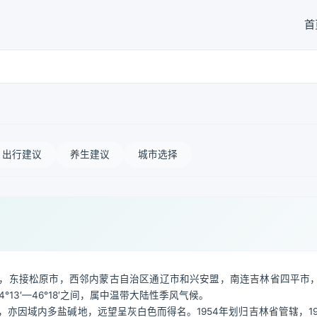
首
出行建议
养生建议
城市选择
，东接松原市，西邻内蒙古自治区通辽市和兴安盟，南连吉林省四平市
4°13′—46°18′之间，属中温带大陆性季风气候。
”，亦因域内多盐碱地，远望呈灰白色而得名。1954年划归吉林省管辖，19