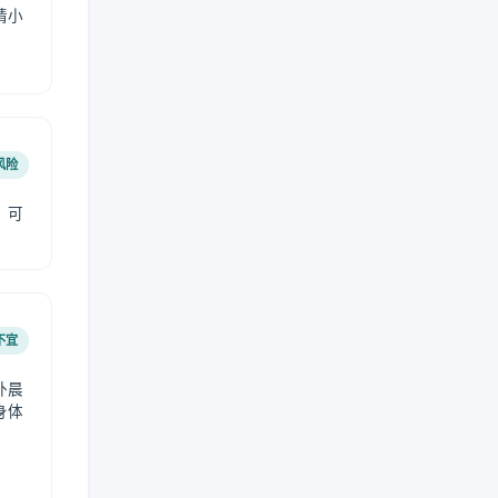
请小
风险
，可
不宜
外晨
身体