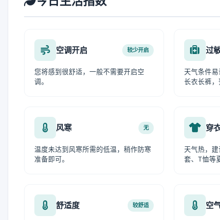
今日生活指数
空调开启
过
较少开启
您将感到很舒适，一般不需要开启空
天气条件易
调。
长衣长裤，
风寒
穿
无
温度未达到风寒所需的低温，稍作防寒
天气热，建
准备即可。
套、T恤等
舒适度
空
较舒适