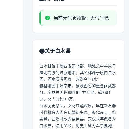
当前无气象预警，天气平稳
关于白水县
白水县位于陕西省东北部，地处关中平原与
陕北高原的过渡地带。其名称源于境内白水
河，河水清澈见底，故得名“白水”。
该县隶属于渭南市，是陕西省的重要组成部
分。全县总面积986.6平方公里，辖7镇1
办，总人口约30万。
白水历史悠久，文化底蕴深厚。早在新石器
时代就有人类在此繁衍生息。秦代设县，称
粟邑，西汉时改为粟邑县，东汉末年改名为
白水县，沿用至今。历史上曾为军事要地，