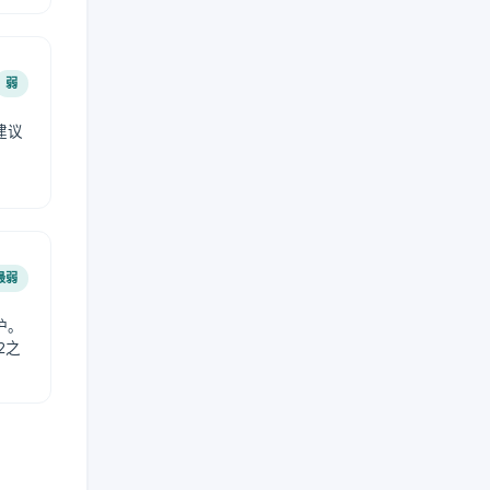
弱
建议
。
最弱
护。
2之