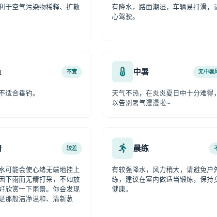
利于空气污染物稀释、扩散
有降水，路面潮湿，车辆易打滑，
心驾驶。
鱼
中暑
不宜
无中暑
不适合垂钓。
天气不热，在炎炎夏日中十分难得
以告别暑气漫漫啦~
情
晨练
较差
水可能会使心绪无端地挂上
有较强降水，风力稍大，请避免户
因下雨而无精打采，不如放
练，建议在室内做适当锻炼，保持
好欣赏一下雨景。你会发现
健康。
是那般洁净温和、清新葱