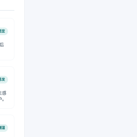
适宜
后
易发
生感
护。
潮湿