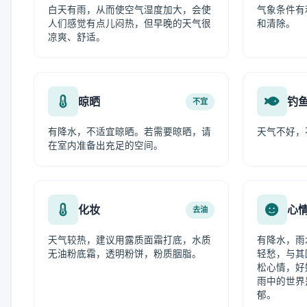
白天有雨，从而使空气湿度加大，会使
气象条件有
人们感觉有点儿闷热，但早晚的天气很
和清除。
凉爽、舒适。
晾晒
钓
不宜
有降水，不适宜晾晒。若需要晾晒，请
天气不好，
在室内准备出充足的空间。
化妆
心
去油
天气较热，建议用露质面霜打底，水质
有降水，雨
无油粉底霜，透明粉饼，粉质胭脂。
轻愁，与其
松心情，好
雨中的世界
郁。