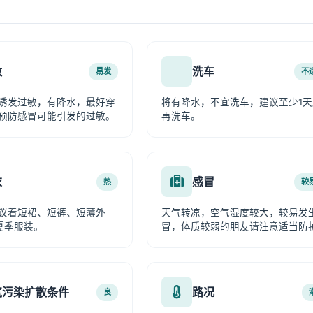
敏
洗车
易发
不
诱发过敏，有降水，最好穿
将有降水，不宜洗车，建议至少1天
预防感冒可能引发的过敏。
再洗车。
衣
感冒
热
较
议着短裙、短裤、短薄外
天气转凉，空气湿度较大，较易发
夏季服装。
冒，体质较弱的朋友请注意适当防
气污染扩散条件
路况
良