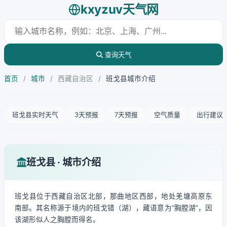
kxyzuv天气网
查询天气
首页
/
城市
/
西藏自治区
/
班戈县城市介绍
班戈县实时天气
3天预报
7天预报
空气质量
出行建议
班戈县 · 城市介绍
班戈县位于西藏自治区北部，那曲地区西部，地处羌塘高原东
南部。其名称源于境内的班戈错（湖），藏语意为“胸膛湖”，因
该湖形似人之胸膛而得名。