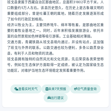
班戈县隶属于西藏自治区那曲地区，总面积31802平方千米，人
口数量约5万人左右。该县历史悠久，在历史上是古象雄文明的
重要组成部分，曾是吐蕃王朝的属地，随着历史发展逐渐形成
了如今的行政区划格局。
经济以牧业为主，主要饲养牦牛、绵羊等牲畜，是那曲地区重
要的畜牧业基地之一。同时，近年来积极发展旅游业，依托丰
富的自然景观如色林错等吸引游客。工业基础相对薄弱。
交通方面，青藏铁路从班戈县境内通过，并设有站点，这加强
了班戈与外界的联系。公路交通也较为便利，多条公路贯穿全
县，有利于人员和物资的流通。
班戈县拥有独特的自然风光和文化资源，先后荣获各类荣誉称
号，例如在生态保护方面取得一定成绩，被认定为国家级生态
功能区，对维护当地生态环境稳定发挥着重要作用。
查看实时天气
未来7天预报
空气质量查询
出行建议