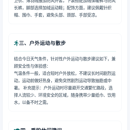
卫衣、薄羽绒服加防风外套，下装搭配加绒保暖裤与防风
长裤，脚部选择加绒运动鞋；配饰方面，建议佩戴针织
帽、围巾、手套，避免头部、颈部、手部受凉。
三、户外运动与散步
结合今日天气条件，针对性户外运动与散步建议如下，兼
顾安全性与体验感：
气温条件一般，适合短时户外放松，不建议长时间剧烈运
动，运动前做好热身，避免突然剧烈运动导致抽筋或中
暑。 补充提示：户外运动时尽量避开交通繁忙路段，选
择人流较少、环境安全的区域，随身携带少量纸巾、饮用
水，以备不时之需。