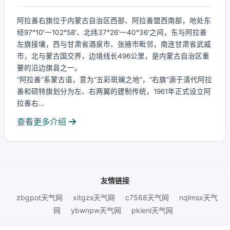
阿拉善右旗位于内蒙古自治区西部、阿拉善盟西南部，地处东
经97°10′—102°58′、北纬37°26′—40°36′之间，东与阿拉善
左旗接壤，西与甘肃省酒泉市、张掖市毗邻，南连甘肃省武威
市，北与蒙古国交界，边境线长496公里，是内蒙古自治区重
要的沿边旗县之一。
“阿拉善”系蒙古语，意为“五彩斑斓之地”，“右旗”源于清代阿拉
善和硕特旗划分为左、右两翼的建制传统，1961年正式设立阿
拉善右...
查看更多介绍
友情链接
zbgpot天气网
xitgzs天气网
c7568天气网
nqlmsx天气
网
ybwnpw天气网
pkienl天气网