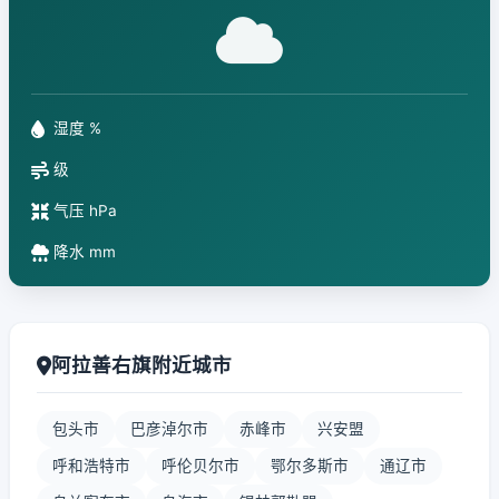
湿度 %
级
气压 hPa
降水 mm
阿拉善右旗附近城市
包头市
巴彦淖尔市
赤峰市
兴安盟
呼和浩特市
呼伦贝尔市
鄂尔多斯市
通辽市