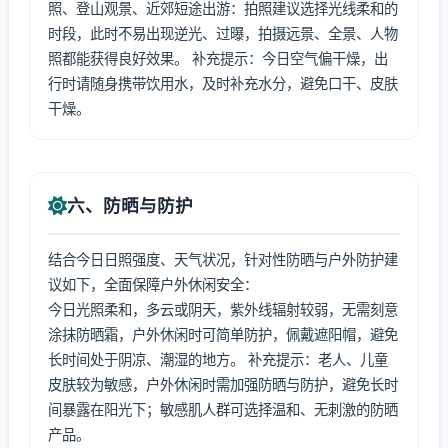
照、登山观景、近郊短途出游：拍照建议选择光线柔和的
时段，此时不易出现逆光、过曝，拍摄远景、全景、人物
照都能获得良好效果。 补充提示：今日空气偏干燥，出
行时请随身携带饮用水，及时补充水分，避免口干、皮肤
干燥。
六、防晒与防护
结合今日日照强度、天气状况，针对性防晒与户外防护建
议如下，全面保障户外休闲安全：
今日光照柔和，多云或阴天，紫外线辐射较弱，无需刻意
涂抹防晒霜，户外休闲时可简单防护，佩戴遮阳帽，避免
长时间处于阴凉、潮湿的地方。 补充提示：老人、儿童
皮肤较为敏感，户外休闲时需加强防晒与防护，避免长时
间暴露在阳光下；敏感肌人群可选择温和、无刺激的防晒
产品。