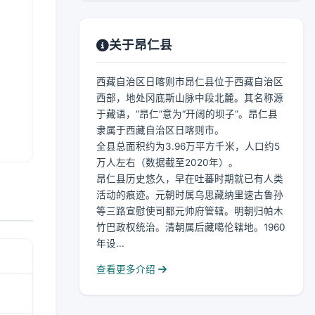
关于昂仁县
西藏自治区日喀则市昂仁县位于西藏自治区
西部，地处冈底斯山脉中段北麓。其名称源
于藏语，“昂仁”意为“开阔的坝子”。昂仁县
隶属于西藏自治区日喀则市。
全县总面积约为3.96万平方千米，人口约5
万人左右（数据截至2020年）。
昂仁县历史悠久，早在吐蕃时期就已有人类
活动的痕迹。元朝时属乌思藏纳里速古鲁孙
等三路宣慰使司都元帅府管辖。明朝归帕木
竹巴政权统治。清朝属后藏噶伦辖地。1960
年设...
查看更多介绍