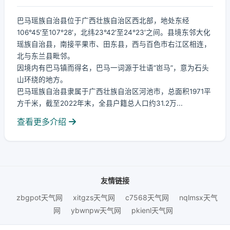
巴马瑶族自治县位于广西壮族自治区西北部，地处东经
106°45′至107°28′，北纬23°42′至24°23′之间。县境东邻大化
瑶族自治县，南接平果市、田东县，西与百色市右江区相连，
北与东兰县毗邻。
因境内有巴马镇而得名，巴马一词源于壮语“岜马”，意为石头
山环绕的地方。
巴马瑶族自治县隶属于广西壮族自治区河池市，总面积1971平
方千米，截至2022年末，全县户籍总人口约31.2万...
查看更多介绍
友情链接
zbgpot天气网
xitgzs天气网
c7568天气网
nqlmsx天气
网
ybwnpw天气网
pkienl天气网