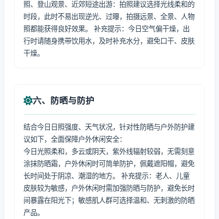
照、登山观景、近郊短途出游：拍照建议选择光线柔和的
时段，此时不易出现逆光、过曝，拍摄远景、全景、人物
照都能获得良好效果。 补充提示：今日空气偏干燥，出
行时请随身携带饮用水，及时补充水分，避免口干、皮肤
干燥。
六、防晒与防护
结合今日日照强度、天气状况，针对性防晒与户外防护建
议如下，全面保障户外休闲安全：
今日光照柔和，多云或阴天，紫外线辐射较弱，无需刻意
涂抹防晒霜，户外休闲时可简单防护，佩戴遮阳帽，避免
长时间处于阴凉、潮湿的地方。 补充提示：老人、儿童
皮肤较为敏感，户外休闲时需加强防晒与防护，避免长时
间暴露在阳光下；敏感肌人群可选择温和、无刺激的防晒
产品。