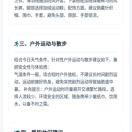
卫衣、薄羽绒服加防风外套，下装搭配加绒保暖裤与防风
长裤，脚部选择加绒运动鞋；配饰方面，建议佩戴针织
帽、围巾、手套，避免头部、颈部、手部受凉。
三、户外运动与散步
结合今日天气条件，针对性户外运动与散步建议如下，兼
顾安全性与体验感：
气温条件一般，适合短时户外放松，不建议长时间剧烈运
动，运动前做好热身，避免突然剧烈运动导致抽筋或中
暑。 补充提示：户外运动时尽量避开交通繁忙路段，选
择人流较少、环境安全的区域，随身携带少量纸巾、饮用
水，以备不时之需。