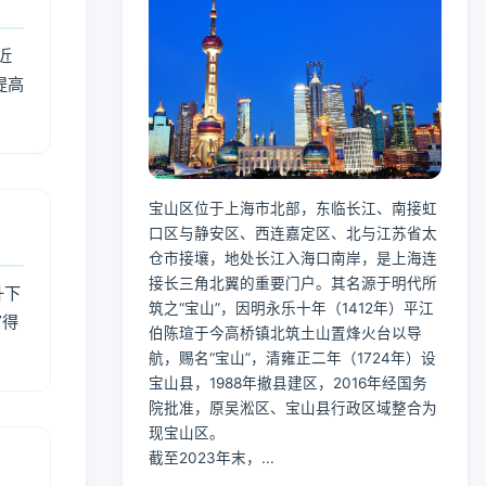
近
提高
宝山区位于上海市北部，东临长江、南接虹
口区与静安区、西连嘉定区、北与江苏省太
仓市接壤，地处长江入海口南岸，是上海连
接长三角北翼的重要门户。其名源于明代所
升下
筑之“宝山”，因明永乐十年（1412年）平江
官得
伯陈瑄于今高桥镇北筑土山置烽火台以导
航，赐名“宝山”，清雍正二年（1724年）设
宝山县，1988年撤县建区，2016年经国务
院批准，原吴淞区、宝山县行政区域整合为
现宝山区。
截至2023年末，...