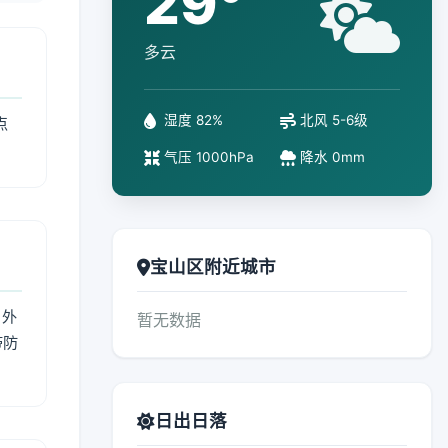
29°
多云
湿度 82%
北风 5-6级
点
气压 1000hPa
降水 0mm
宝山区附近城市
 外
暂无数据
带防
日出日落