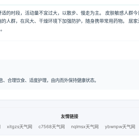
舒适的时段，活动量不宜过大，以散步、慢走为主。 皮肤敏感人群今
喘的人群，在风大、干燥环境下加强防护，随身携带常用药物。 居家
倒。
律作息、合理饮食、适度护理，由内而外保持健康状态。
友情链接
网
xitgzs天气网
c7568天气网
nqlmsx天气网
ybwnpw天气网