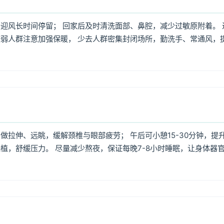
迎风长时间停留； 回家后及时清洗面部、鼻腔，减少过敏原附着。 
弱人群注意加强保暖， 少去人群密集封闭场所，勤洗手、常通风，
拉伸、远眺，缓解颈椎与眼部疲劳； 午后可小憩15-30分钟，提
植，舒缓压力。 尽量减少熬夜，保证每晚7-8小时睡眠，让身体器