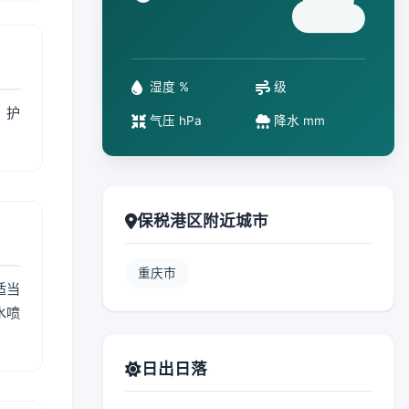
°
湿度 %
级
、护
气压 hPa
降水 mm
保税港区附近城市
重庆市
适当
水喷
日出日落