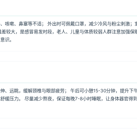
、咳嗽、鼻塞等不适； 外出时可佩戴口罩，减少冷风与粉尘刺激；
温差较大，是感冒易发时段，老人、儿童与体质较弱人群注意加强保
护意识。
、远眺，缓解颈椎与眼部疲劳； 午后可小憩15-30分钟，提升下
舒缓压力。 尽量减少熬夜，保证每晚7-8小时睡眠，让身体器官得