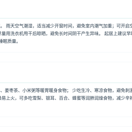
。 雨天空气潮湿，适当减少开窗时间，避免室内潮气加重；可开启
尽量用洗衣机甩干后晾晒，避免长时间阴干产生异味。 起居上建议早
高睡眠质量。
、姜枣茶、小米粥等暖胃暖身食物； 少吃生冷、寒凉食物，避免刺
燥易上火，可多吃雪梨、银耳、百合、蜂蜜等润肺润燥食物，减少辛