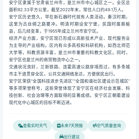
安宁区隶属于甘肃省兰州市，是兰州市中心城区之一。全区总
面积82.33平方公里，截至2022年末，常住人口约49.1万人。
安宁区历史悠久，早在新石器时代就有人类活动。秦汉时期，
这里为古丝绸之路要冲。明清时期设安宁堡，民国时属皋榆
县，后几经变革，于1955年成立兰州市安宁区。
经济产业方面，安宁区现已形成以高新技术产业、现代服务业
为主导的产业结构。区内有众多高校和科研机构，如西北师范
大学等，科教资源丰富，是兰州市重要的科教文化区。同时，
安宁区也是兰州的商贸物流中心之一。
交通状况良好，兰新铁路、连霍高速公路穿境而过，有多条城
市主干道贯穿全区，公共交通网络发达，方便居民出行。
安宁区荣获“全国科技进步先进区”“全国和谐社区建设示范城区”
等多项荣誉称号，这些荣誉体现了安宁区在经济社会发展、科
技创新、社会治理等方面取得的显著成绩。安宁区正朝着建设
现代化中心城区的目标不断迈进。
查看实时天气
未来7天预报
空气质量查询
出行建议