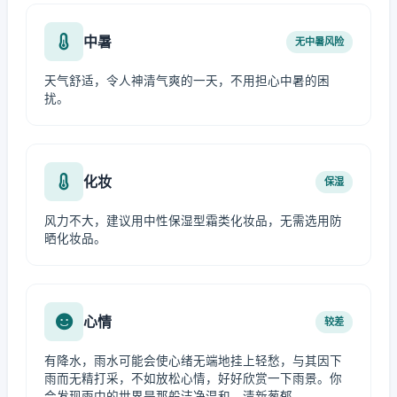
中暑
无中暑风险
天气舒适，令人神清气爽的一天，不用担心中暑的困
扰。
化妆
保湿
风力不大，建议用中性保湿型霜类化妆品，无需选用防
晒化妆品。
心情
较差
有降水，雨水可能会使心绪无端地挂上轻愁，与其因下
雨而无精打采，不如放松心情，好好欣赏一下雨景。你
会发现雨中的世界是那般洁净温和、清新葱郁。