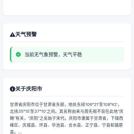
天气预警
当前无气象预警，天气平稳
关于庆阳市
甘肃省庆阳市位于甘肃省东部，地处东经106°21′至108°42′，
北纬35°15′至37°10′之间。其名称由来与周先祖不窋在此地“庆
赐”有关，“庆阳”之名始于宋代。庆阳市隶属于甘肃省，下辖西
峰区、庆城县、环县、华池县、合水县、正宁县、宁县和镇原
县。...