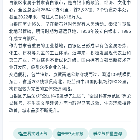
白银区隶属于甘肃省白银市，是白银市的政治、经济、文化中
心。全区总面积2564平方公里，辖2乡3镇、2个街道办事处，
截至2022年末，常住人口约31.8万人。
白银区历史悠久，早在新石器时代就有人类活动。秦汉时期属
北地郡管辖，明清时期为靖远县地，1956年设立白银市，1985
年成立白银区。
作为甘肃省重要的工业基地，白银区已形成以有色金属冶炼、
化工、建材等为主的工业体系。近年来，积极发展现代农业和
第三产业，产业结构不断优化升级。区内拥有白银高新技术产
业开发区，吸引众多企业入驻。
交通便利，包兰铁路、京藏高速公路穿境而过，国道109线横贯
东西，省道207线纵贯南北，距兰州中川国际机场约90公里，
构建起较为完善的立体交通网络。
白银区先后荣获“全国科技进步先进区”、“全国科普示范区”等荣
誉称号，在生态文明建设方面也取得显著成效，生态环境持续
改善，城市品质不断提升。
查看实时天气
未来7天预报
空气质量查询