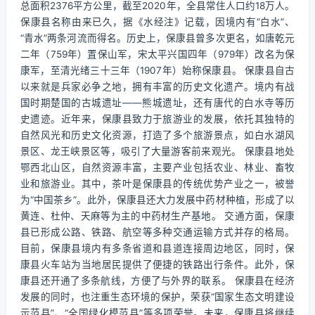
总面积2376平方公里，截至2020年，全县常住人口约18万人。
保康县名称由来已久，据《水经注》记载，因境内有“白水”、
“青水”两条河流而得名。历史上，保康县曾多次更名，如唐乾元
二年（759年）置保山军，宋太平兴国四年（979年）改名为保
康军，至清光绪三十三年（1907年）始称保康县。 保康县自古
以来就是兵家必争之地，拥有丰富的历史文化遗产。境内有战
国时期楚国的古城遗址——熊城遗址，还有唐代的白水寺等历
史遗迹。近年来，保康县致力于旅游业的发展，依托其独特的
自然风光和历史文化资源，打造了多个旅游景点，如白水湖风
景区、龙王峡景区等，吸引了大量游客前来观光。 保康县地处
鄂西北山区，自然资源丰富，主要产业包括农业、林业、畜牧
业和旅游业。其中，茶叶是保康县的传统优势产业之一，被誉
为“中国茶乡”。此外，保康县还大力发展中药材种植，形成了以
黄连、杜仲、天麻等为主的中药材生产基地。 交通方面，保康
县已形成公路、铁路、航空等多种交通运输方式并存的格局。
目前，保康县境内有多条省道和县道连接周边地区，同时，保
康县火车站为当地居民提供了便捷的铁路出行条件。此外，保
康县还开通了多条航线，方便了与外界的联系。 保康县在经济
发展的同时，也注重生态环境的保护，荣获“国家生态文明建设
示范县”、“全国绿化模范县”等多项荣誉。未来，保康县将继续