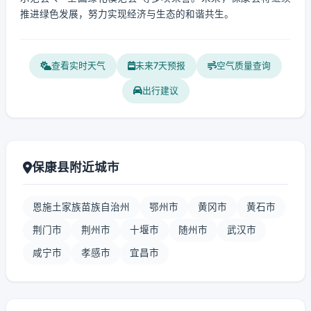
推进绿色发展，努力实现经济与生态的和谐共生。
查看实时天气
未来7天预报
空气质量查询
出行建议
保康县附近城市
恩施土家族苗族自治州
鄂州市
黄冈市
黄石市
荆门市
荆州市
十堰市
随州市
武汉市
咸宁市
孝感市
宜昌市