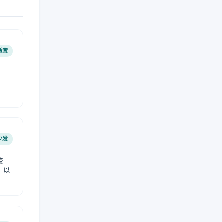
适宜
少发
较
，以