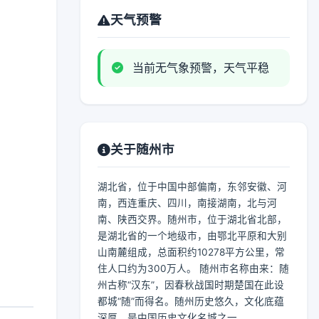
天气预警
当前无气象预警，天气平稳
关于随州市
湖北省，位于中国中部偏南，东邻安徽、河
南，西连重庆、四川，南接湖南，北与河
南、陕西交界。随州市，位于湖北省北部，
是湖北省的一个地级市，由鄂北平原和大别
山南麓组成，总面积约10278平方公里，常
住人口约为300万人。 随州市名称由来：随
州古称“汉东”，因春秋战国时期楚国在此设
都城“随”而得名。随州历史悠久，文化底蕴
深厚，是中国历史文化名城之一。...