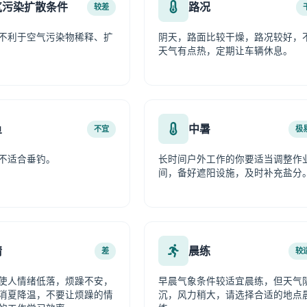
气污染扩散条件
路况
较差
不利于空气污染物稀释、扩
阴天，路面比较干燥，路况较好，
天气有点热，定期让车辆休息。
鱼
中暑
不宜
极
不适合垂钓。
长时间户外工作的你要适当调整作
间，备好遮阳设施，及时补充盐分
情
晨练
差
较
使人情绪低落，烦躁不安，
早晨气象条件较适宜晨练，但天气
消夏降温，不要让烦躁的情
沉，风力稍大，请选择合适的地点