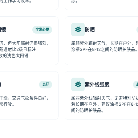
的工作学习效率。
练。
阳镜
防晒
非常必要
沉，但太阳辐射仍很强烈，
属弱紫外辐射天气，长期在户外，
戴透射比2级且标注
涂擦SPF在8-12之间的防晒护肤品
吸收的浅色太阳镜
通
紫外线强度
良好
干燥，交通气象条件良好，
属弱紫外线辐射天气，无需特别防
常行驶。
若长期在户外，建议涂擦SPF在8-1
间的防晒护肤品。