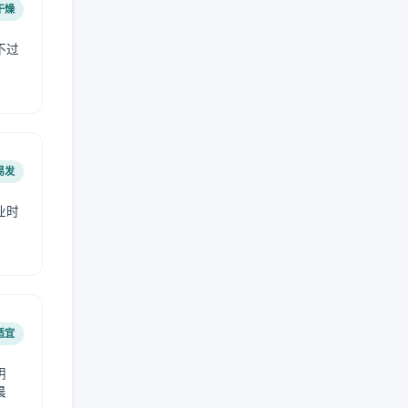
干燥
不过
易发
业时
。
适宜
阴
晨