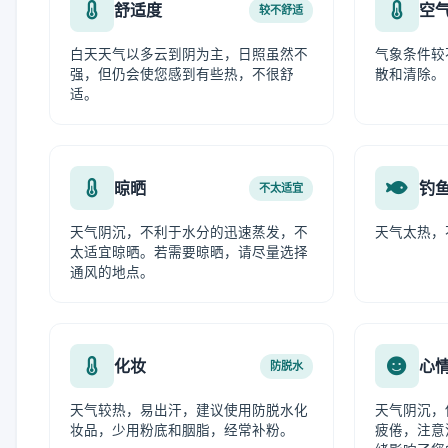
舒适度
空
较不舒适
白天天气以多云到阴为主，日照虽然不
气象条件较
强，但仍会使您感到有些热，不很舒
散和清除。
适。
晾晒
钓
不太适宜
天气阴沉，不利于水分的迅速蒸发，不
天气太热，
太适宜晾晒。若需要晾晒，请尽量选择
通风的地点。
化妆
心
防脱水
天气较热，易出汗，建议使用防脱水化
天气阴沉，
妆品，少用粉底和胭脂，经常补粉。
疲倦，注意