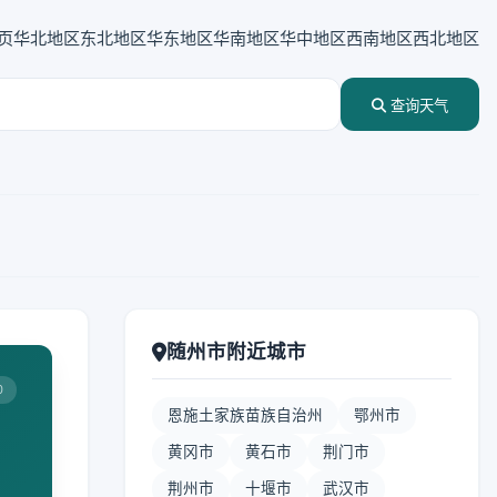
页
华北地区
东北地区
华东地区
华南地区
华中地区
西南地区
西北地区
查询天气
随州市附近城市
0
恩施土家族苗族自治州
鄂州市
黄冈市
黄石市
荆门市
荆州市
十堰市
武汉市