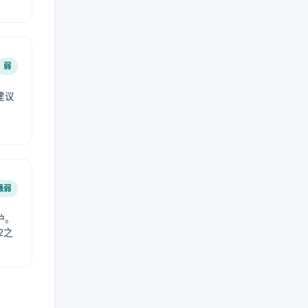
弱
建议
。
最弱
护。
2之