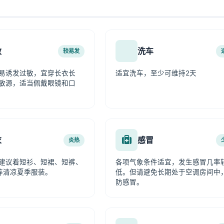
敏
洗车
较易发
易诱发过敏，宜穿长衣长
适宜洗车，至少可维持2天
敏源，适当佩戴眼镜和口
衣
感冒
炎热
建议着短衫、短裙、短裤、
各项气象条件适宜，发生感冒几率
等清凉夏季服装。
低。但请避免长期处于空调房间中
防感冒。