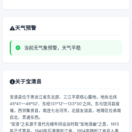
天气预警
当前无气象预警，天气平稳
关于宝清县
宝清县位于黑龙江省东北部、三江平原核心腹地，地处北纬
45°41′—46°52′、东经131°12′—133°30′之间，东与饶河县接
壤，西邻集贤县，南连七台河市，北接友谊县，地理区位承南
启北、贯通东西。
“宝清”之名源于清代光绪年间设治时取“宝地清幽”之意，1913
年正式置县，1949年后隶属松江省，1954年随松江省并入黑