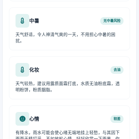
中暑
无中暑风险
天气舒适，令人神清气爽的一天，不用担心中暑的困
扰。
化妆
去油
天气较热，建议用露质面霜打底，水质无油粉底霜，透
明粉饼，粉质胭脂。
心情
较差
有降水，雨水可能会使心绪无端地挂上轻愁，与其因下
雨而无精打采，不如放松心情，好好欣赏一下雨景。你