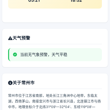
05:21
18:52
天气预警
当前无气象预警，天气平稳
关于常州市
常州市位于江苏省南部，地处长江三角洲中心地带，东临太
湖，西倚茅山，南接宜兴市与浙江省长兴县，北连镇江市与扬
中市，地理坐标介于北纬31°09′—32°04′、东经119°08′—