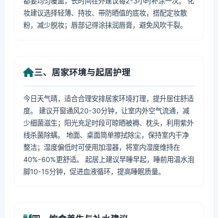
都要均匀覆盖，长时间在外建议每2-3小时补涂一次。 化
妆建议选择轻薄、持妆、带防晒值的底妆，搭配定妆散
粉，减少脱妆；唇部记得涂抹润唇膏，避免风吹干裂。
三、居家环境与起居护理
今日天气晴，适合合理安排居家环境打理，提升居住舒适
度。 建议开窗通风20-30分钟，让室内外空气流通，减
少细菌滋生；阳光充足时段可晾晒被褥、枕头，利用紫外
线杀菌除螨。 地面、桌面简单擦拭除尘，保持室内干净
整洁；湿度偏低时可使用加湿器，将室内湿度维持在
40%-60%更舒适。 起居上建议早睡早起，睡前用温水泡
脚10-15分钟，促进血液循环，提高睡眠质量。