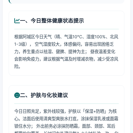
一、今日整体健康状态提示
根据阿城区今日天气（晴、气温10℃、湿度100%、北风
1-3级）， 空气湿度较大，体感偏闷，容易出现困倦乏
力，养生重点以祛湿、健脾、提神为主； 昼夜温差变化
会影响免疫力，建议根据气温及时增减衣物，减少受凉风
险。
二、护肤与化妆建议
今日日照充足，紫外线较强，护肤以「保湿+防晒」为核
心。洁面后使用清爽型爽肤水打底，涂抹保湿乳液或面霜
锁住水分； 外出前务必涂抹防晒霜，面部、颈部、耳后