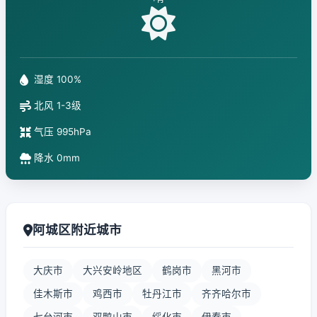
湿度 100%
北风 1-3级
气压 995hPa
降水 0mm
阿城区附近城市
大庆市
大兴安岭地区
鹤岗市
黑河市
佳木斯市
鸡西市
牡丹江市
齐齐哈尔市