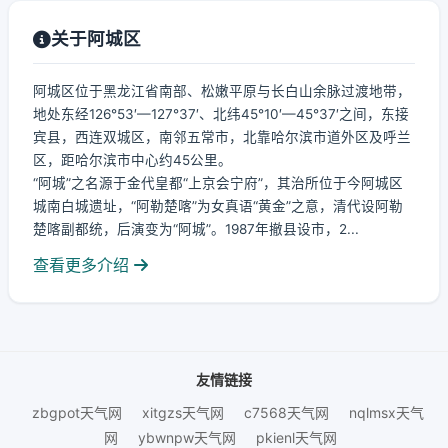
关于阿城区
阿城区位于黑龙江省南部、松嫩平原与长白山余脉过渡地带，
地处东经126°53′—127°37′、北纬45°10′—45°37′之间，东接
宾县，西连双城区，南邻五常市，北靠哈尔滨市道外区及呼兰
区，距哈尔滨市中心约45公里。
“阿城”之名源于金代皇都“上京会宁府”，其治所位于今阿城区
城南白城遗址，“阿勒楚喀”为女真语“黄金”之意，清代设阿勒
楚喀副都统，后演变为“阿城”。1987年撤县设市，2...
查看更多介绍
友情链接
zbgpot天气网
xitgzs天气网
c7568天气网
nqlmsx天气
网
ybwnpw天气网
pkienl天气网