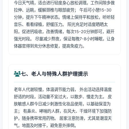
今日天气晴，适合进行轻度身心放松调理。工作间隙多做
拉伸、远眺，缓解颈椎与眼部疲劳； 午后可小憩15-30
分钟，提升下午精神状态。情绪上保持平和放松，听听轻
音乐、看看绿植，舒缓压力。 阳光充足时适度晒晒太
阳，促进钙吸收，改善情绪，每次15-20分钟即可，避开
强光时段。 尽量减少熬夜，保证每晚7-8小时睡眠，让身
体器官得到充分休息修复，提高免疫力。
七、老人与特殊人群护理提示
老年人代谢较慢，体温调节能力弱， 外出活动选择温度
舒适的时段，活动量不宜过大，以散步、慢走为主。 皮
肤敏感人群今日减少刺激性化妆品使用，以基础保湿为
主； 有鼻炎、哮喘的人群，在风大、干燥环境下加强防
护，随身携带常用药物。 居家注意防滑，尤其是潮湿天
气，地面及时擦干，避免意外摔倒。