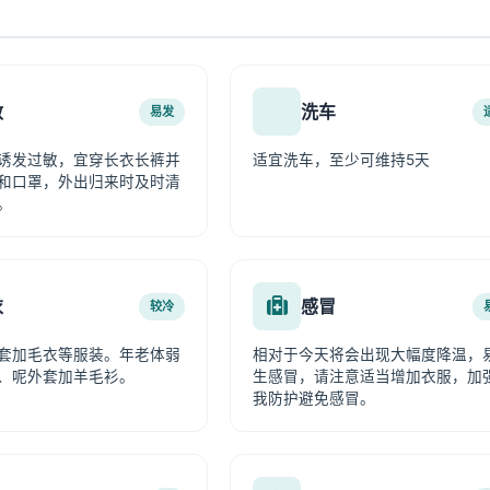
敏
洗车
易发
诱发过敏，宜穿长衣长裤并
适宜洗车，至少可维持5天
和口罩，外出归来时及时清
。
衣
感冒
较冷
套加毛衣等服装。年老体弱
相对于今天将会出现大幅度降温，
、呢外套加羊毛衫。
生感冒，请注意适当增加衣服，加
我防护避免感冒。