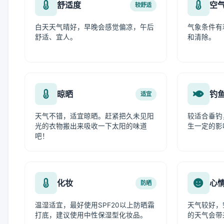
舒适度
空
较舒适
白天天气晴好，早晚会感觉偏凉，午后
气象条件有
舒适、宜人。
和清除。
晾晒
钓
适宜
天气不错，适宜晾晒。赶紧把久未见阳
较适合垂钓
光的衣物搬出来吸收一下太阳的味道
生一定的影
吧！
化妆
心
防晒
温湿适宜，最好使用SPF20以上防晒霜
天气较好，
打底，建议使用中性保湿型化妆品。
的天气会带