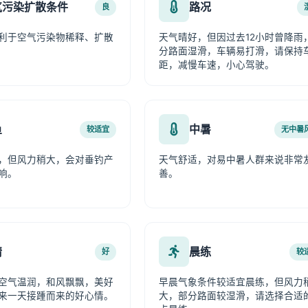
气污染扩散条件
路况
良
利于空气污染物稀释、扩散
天气晴好，但因过去12小时曾降雨
分路面湿滑，车辆易打滑，请保持
距，减慢车速，小心驾驶。
鱼
中暑
较适宜
无中暑
，但风力稍大，会对垂钓产
天气舒适，对易中暑人群来说非常
响。
善。
情
晨练
好
较
空气温润，和风飘飘，美好
早晨气象条件较适宜晨练，但风力
来一天接踵而来的好心情。
大，部分路面较湿滑，请选择合适