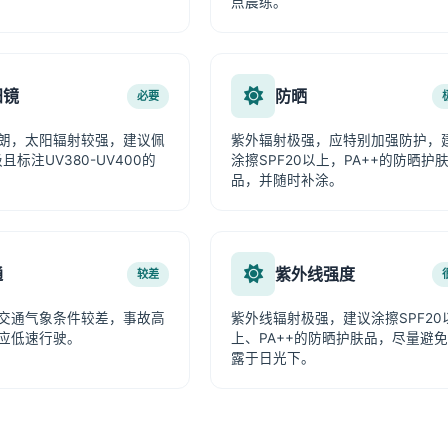
点晨练。
阳镜
防晒
必要
朗，太阳辐射较强，建议佩
紫外辐射极强，应特别加强防护，
且标注UV380-UV400的
涂擦SPF20以上，PA++的防晒护
品，并随时补涂。
通
紫外线强度
较差
交通气象条件较差，事故高
紫外线辐射极强，建议涂擦SPF20
应低速行驶。
上、PA++的防晒护肤品，尽量避
露于日光下。