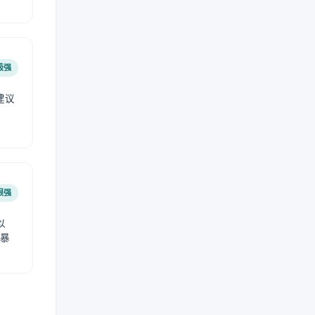
极强
建议
肤
很强
以
免暴