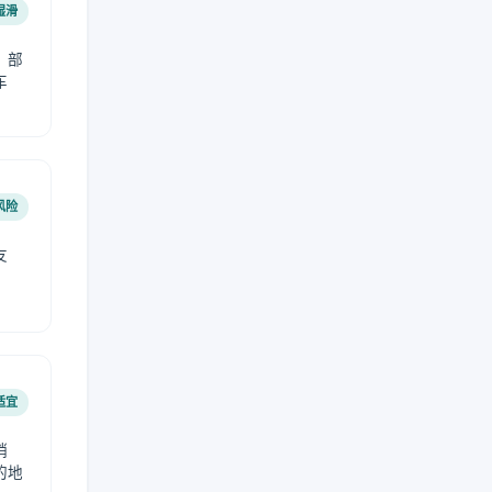
湿滑
，部
车
风险
友
适宜
稍
的地