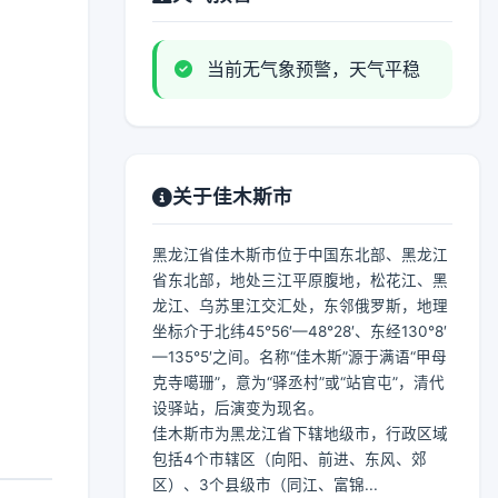
当前无气象预警，天气平稳
关于佳木斯市
黑龙江省佳木斯市位于中国东北部、黑龙江
省东北部，地处三江平原腹地，松花江、黑
龙江、乌苏里江交汇处，东邻俄罗斯，地理
坐标介于北纬45°56′—48°28′、东经130°8′
—135°5′之间。名称“佳木斯”源于满语“甲母
克寺噶珊”，意为“驿丞村”或“站官屯”，清代
设驿站，后演变为现名。
佳木斯市为黑龙江省下辖地级市，行政区域
包括4个市辖区（向阳、前进、东风、郊
区）、3个县级市（同江、富锦...