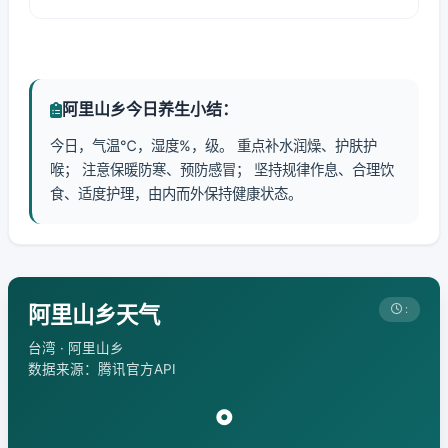
阿里山乡今日养生小结：
今日，气温℃，湿度%，级。 重点补水润燥、护肤护
喉； 注意保暖防寒、预防感冒； 坚持规律作息、合理饮
食、适度护理，由内而外保持健康状态。
阿里山乡天气
:
台湾 · 阿里山乡
数据来源：腾讯官方API
°