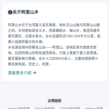
关于阿里山乡
阿里山乡位于台湾嘉义县东南部，地处玉山山脉与阿里山山脉
之间，东邻南投县信义乡，西接番路乡、梅山乡，南连高雄市
那玛夏区，北靠水里乡。全乡总面积达1182.354平方公里，是
嘉义县面积最大的乡镇。
乡名源自境内的著名山岳——阿里山，该地区原为邹族世居
地，后因阿里山的知名度而得名。行政上隶属于嘉义县管辖。
截至最新统计数据，全乡人口约6000余人，主要由邹族等少
数民族构成。历史上，阿里...
查看更多介绍
友情链接
zbgpot天气网
xitgzs天气网
c7568天气网
nqlmsx天气