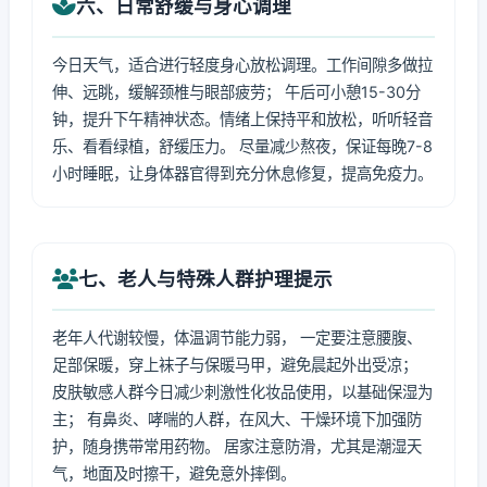
六、日常舒缓与身心调理
今日天气，适合进行轻度身心放松调理。工作间隙多做拉
伸、远眺，缓解颈椎与眼部疲劳； 午后可小憩15-30分
钟，提升下午精神状态。情绪上保持平和放松，听听轻音
乐、看看绿植，舒缓压力。 尽量减少熬夜，保证每晚7-8
小时睡眠，让身体器官得到充分休息修复，提高免疫力。
七、老人与特殊人群护理提示
老年人代谢较慢，体温调节能力弱， 一定要注意腰腹、
足部保暖，穿上袜子与保暖马甲，避免晨起外出受凉；
皮肤敏感人群今日减少刺激性化妆品使用，以基础保湿为
主； 有鼻炎、哮喘的人群，在风大、干燥环境下加强防
护，随身携带常用药物。 居家注意防滑，尤其是潮湿天
气，地面及时擦干，避免意外摔倒。