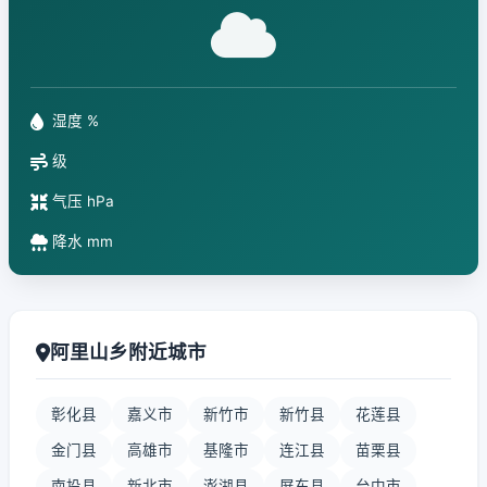
湿度 %
级
气压 hPa
降水 mm
阿里山乡附近城市
彰化县
嘉义市
新竹市
新竹县
花莲县
金门县
高雄市
基隆市
连江县
苗栗县
南投县
新北市
澎湖县
屏东县
台中市