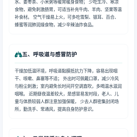
水、姜枣茶、小米粥等暖胃暖身食物； 少吃生冷、寒凉
食物，避免刺激肠胃，可适当补充牛肉、羊肉、坚果等温
补食材。 空气干燥易上火，可多吃雪梨、银耳、百合、
蜂蜜等润肺润燥食物，减少辛辣油炸食品。
五、呼吸道与感冒防护
干燥加低温环境，呼吸道黏膜抵抗力下降，容易出现咽
干、咳嗽、鼻塞等不适； 外出时可佩戴口罩，减少冷风
与粉尘刺激；室内避免长时间开空调直吹，多喝温水滋润
咽喉。 近期昼夜温差较大，是感冒易发时段，老人、儿
童与体质较弱人群注意加强保暖， 少去人群密集封闭场
所，勤洗手、常通风，提高自身防护意识。