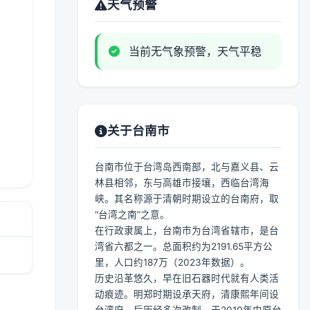
天气预警
当前无气象预警，天气平稳
关于台南市
台南市位于台湾岛西南部，北与嘉义县、云
林县相邻，东与高雄市接壤，西临台湾海
峡。其名称源于清朝时期设立的台南府，取
“台湾之南”之意。
在行政隶属上，台南市为台湾省辖市，是台
湾省六都之一。总面积约为2191.65平方公
里，人口约187万（2023年数据）。
历史沿革悠久，早在旧石器时代就有人类活
动痕迹。明郑时期设承天府，清康熙年间设