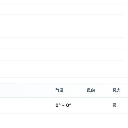
气温
风向
风力
0° ~ 0°
级