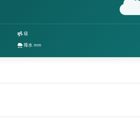
级
降水 mm