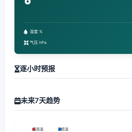
°
湿度 %
气压 hPa
逐小时预报
未来7天趋势