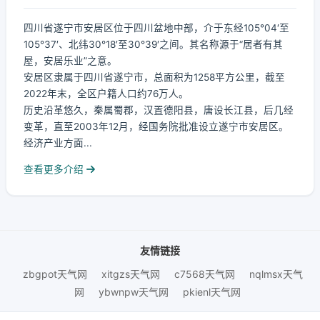
四川省遂宁市安居区位于四川盆地中部，介于东经105°04′至
105°37′、北纬30°18′至30°39′之间。其名称源于“居者有其
屋，安居乐业”之意。
安居区隶属于四川省遂宁市，总面积为1258平方公里，截至
2022年末，全区户籍人口约76万人。
历史沿革悠久，秦属蜀郡，汉置德阳县，唐设长江县，后几经
变革，直至2003年12月，经国务院批准设立遂宁市安居区。
经济产业方面...
查看更多介绍
友情链接
zbgpot天气网
xitgzs天气网
c7568天气网
nqlmsx天气
网
ybwnpw天气网
pkienl天气网