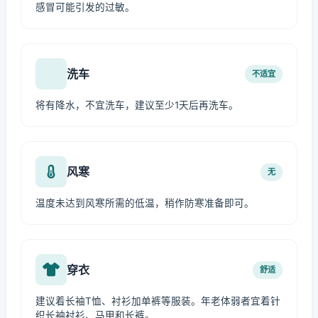
感冒可能引发的过敏。
洗车
不适宜
将有降水，不宜洗车，建议至少1天后再洗车。
风寒
无
温度未达到风寒所需的低温，稍作防寒准备即可。
穿衣
舒适
建议着长袖T恤、衬衫加单裤等服装。年老体弱者宜着针
织长袖衬衫、马甲和长裤。