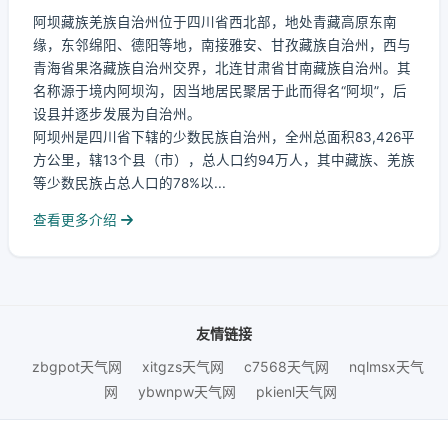
阿坝藏族羌族自治州位于四川省西北部，地处青藏高原东南
缘，东邻绵阳、德阳等地，南接雅安、甘孜藏族自治州，西与
青海省果洛藏族自治州交界，北连甘肃省甘南藏族自治州。其
名称源于境内阿坝沟，因当地居民聚居于此而得名“阿坝”，后
设县并逐步发展为自治州。
阿坝州是四川省下辖的少数民族自治州，全州总面积83,426平
方公里，辖13个县（市），总人口约94万人，其中藏族、羌族
等少数民族占总人口的78%以...
查看更多介绍
友情链接
zbgpot天气网
xitgzs天气网
c7568天气网
nqlmsx天气
网
ybwnpw天气网
pkienl天气网