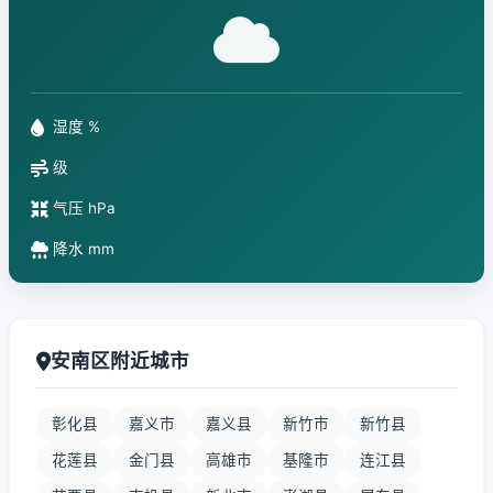
湿度 %
级
气压 hPa
降水 mm
安南区附近城市
彰化县
嘉义市
嘉义县
新竹市
新竹县
花莲县
金门县
高雄市
基隆市
连江县