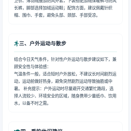
卫衣、薄羽绒服加防风外套，下装搭配加绒保暖裤与防风
长裤，脚部选择加绒运动鞋；配饰方面，建议佩戴针织
帽、围巾、手套，避免头部、颈部、手部受凉。
三、户外运动与散步
结合今日天气条件，针对性户外运动与散步建议如下，兼
顾安全性与体验感：
气温条件一般，适合短时户外放松，不建议长时间剧烈运
动，运动前做好热身，避免突然剧烈运动导致抽筋或中
暑。 补充提示：户外运动时尽量避开交通繁忙路段，选
择人流较少、环境安全的区域，随身携带少量纸巾、饮用
水，以备不时之需。