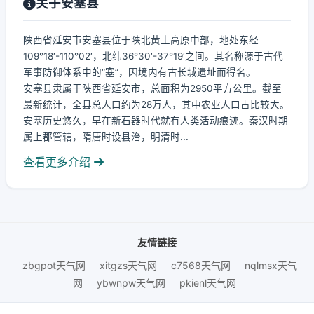
关于安塞县
陕西省延安市安塞县位于陕北黄土高原中部，地处东经
109°18′-110°02′，北纬36°30′-37°19′之间。其名称源于古代
军事防御体系中的“塞”，因境内有古长城遗址而得名。
安塞县隶属于陕西省延安市，总面积为2950平方公里。截至
最新统计，全县总人口约为28万人，其中农业人口占比较大。
安塞历史悠久，早在新石器时代就有人类活动痕迹。秦汉时期
属上郡管辖，隋唐时设县治，明清时...
查看更多介绍
友情链接
zbgpot天气网
xitgzs天气网
c7568天气网
nqlmsx天气
网
ybwnpw天气网
pkienl天气网