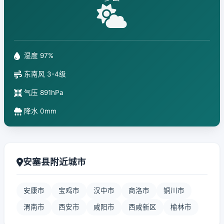
湿度 97%
东南风 3-4级
气压 891hPa
降水 0mm
安塞县附近城市
安康市
宝鸡市
汉中市
商洛市
铜川市
渭南市
西安市
咸阳市
西咸新区
榆林市