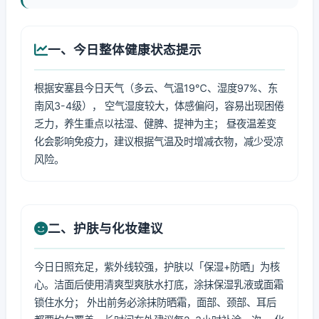
一、今日整体健康状态提示
根据安塞县今日天气（多云、气温19℃、湿度97%、东
南风3-4级）， 空气湿度较大，体感偏闷，容易出现困倦
乏力，养生重点以祛湿、健脾、提神为主； 昼夜温差变
化会影响免疫力，建议根据气温及时增减衣物，减少受凉
风险。
二、护肤与化妆建议
今日日照充足，紫外线较强，护肤以「保湿+防晒」为核
心。洁面后使用清爽型爽肤水打底，涂抹保湿乳液或面霜
锁住水分； 外出前务必涂抹防晒霜，面部、颈部、耳后