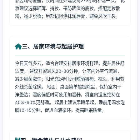
都要均匀覆盖，长时间在外建议每2-3小时补涂一次。 化
妆建议选择轻薄、持妆、带防晒值的底妆，搭配定妆散
粉，减少脱妆；唇部记得涂抹润唇膏，避免风吹干裂。
三、居家环境与起居护理
今日天气多云，适合合理安排居家环境打理，提升居住舒
适度。 建议开窗通风20-30分钟，让室内外空气流通，
减少细菌滋生；阳光充足时段可晾晒被褥、枕头，利用紫
外线杀菌除螨。 地面、桌面简单擦拭除尘，保持室内干
净整洁；湿度偏低时可使用加湿器，将室内湿度维持在
40%-60%更舒适。 起居上建议早睡早起，睡前用温水泡
脚10-15分钟，促进血液循环，提高睡眠质量。