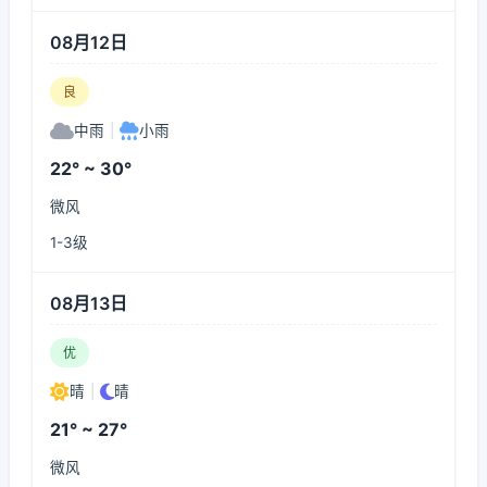
08月12日
良
中雨
|
小雨
22° ~ 30°
微风
1-3级
08月13日
优
晴
|
晴
21° ~ 27°
微风