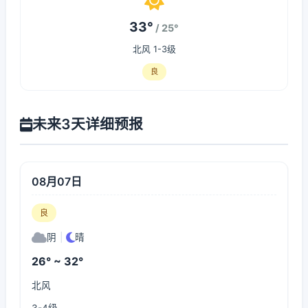
33°
/ 25°
北风 1-3级
良
未来3天详细预报
08月07日
良
阴
|
晴
26° ~ 32°
北风