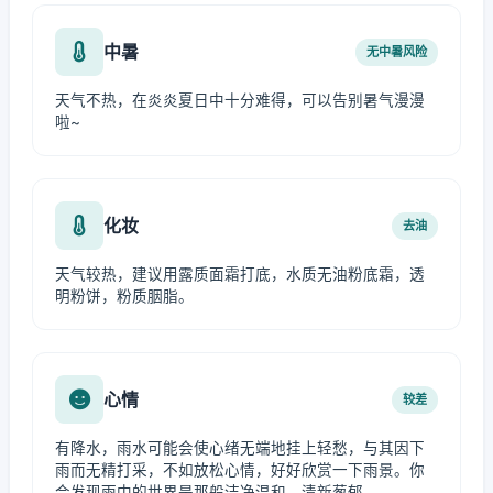
中暑
无中暑风险
天气不热，在炎炎夏日中十分难得，可以告别暑气漫漫
啦~
化妆
去油
天气较热，建议用露质面霜打底，水质无油粉底霜，透
明粉饼，粉质胭脂。
心情
较差
有降水，雨水可能会使心绪无端地挂上轻愁，与其因下
雨而无精打采，不如放松心情，好好欣赏一下雨景。你
会发现雨中的世界是那般洁净温和、清新葱郁。