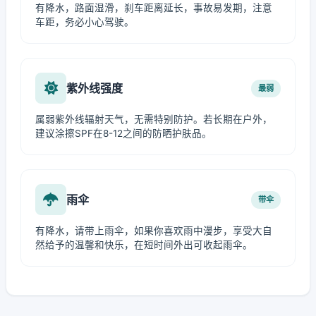
有降水，路面湿滑，刹车距离延长，事故易发期，注意
车距，务必小心驾驶。
紫外线强度
最弱
属弱紫外线辐射天气，无需特别防护。若长期在户外，
建议涂擦SPF在8-12之间的防晒护肤品。
雨伞
带伞
有降水，请带上雨伞，如果你喜欢雨中漫步，享受大自
然给予的温馨和快乐，在短时间外出可收起雨伞。