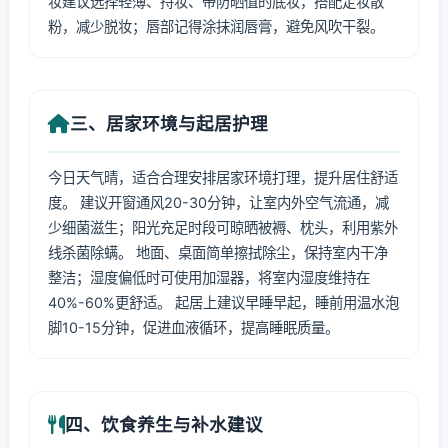
妆建议选择轻薄、持妆、带防晒值的底妆，搭配定妆散
粉，减少脱妆；唇部记得涂抹润唇膏，避免风吹干裂。
三、居家环境与起居护理
今日天气晴，适合合理安排居家环境打理，提升居住舒适
度。 建议开窗通风20-30分钟，让室内外空气流通，减
少细菌滋生；阳光充足时段可晾晒被褥、枕头，利用紫外
线杀菌除螨。 地面、桌面简单擦拭除尘，保持室内干净
整洁；湿度偏低时可使用加湿器，将室内湿度维持在
40%-60%更舒适。 起居上建议早睡早起，睡前用温水泡
脚10-15分钟，促进血液循环，提高睡眠质量。
四、饮食养生与补水建议