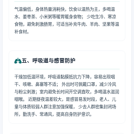
气温偏低，身体热量消耗快，饮食以温热为主，多喝温
水、姜枣茶、小米粥等暖胃暖身食物； 少吃生冷、寒凉
食物，避免刺激肠胃，可适当补充牛肉、羊肉、坚果等温
补食材。
五、呼吸道与感冒防护
干燥加低温环境，呼吸道黏膜抵抗力下降，容易出现咽
干、咳嗽、鼻塞等不适； 外出时可佩戴口罩，减少冷风
与粉尘刺激；室内避免长时间开空调直吹，多喝温水滋润
咽喉。 近期昼夜温差较大，是感冒易发时段，老人、儿
童与体质较弱人群注意加强保暖， 少去人群密集封闭场
所，勤洗手、常通风，提高自身防护意识。