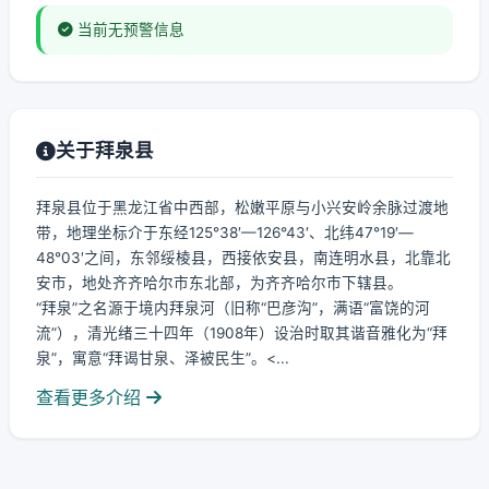
当前无预警信息
关于拜泉县
拜泉县位于黑龙江省中西部，松嫩平原与小兴安岭余脉过渡地
带，地理坐标介于东经125°38′—126°43′、北纬47°19′—
48°03′之间，东邻绥棱县，西接依安县，南连明水县，北靠北
安市，地处齐齐哈尔市东北部，为齐齐哈尔市下辖县。
“拜泉”之名源于境内拜泉河（旧称“巴彦沟”，满语“富饶的河
流”），清光绪三十四年（1908年）设治时取其谐音雅化为“拜
泉”，寓意“拜谒甘泉、泽被民生”。<...
查看更多介绍