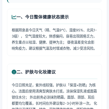
一、今日整体健康状态提示
根据拜泉县今日天气（晴、气温9℃、湿度95%、北风1-
3级）， 空气湿度较大，体感偏闷，容易出现困倦乏力，
养生重点以祛湿、健脾、提神为主； 昼夜温差变化会影
响免疫力，建议根据气温及时增减衣物，减少受凉风险。
二、护肤与化妆建议
今日日照充足，紫外线较强，护肤以「保湿+防晒」为核
心。洁面后使用清爽型爽肤水打底，涂抹保湿乳液或面霜
锁住水分； 外出前务必涂抹防晒霜，面部、颈部、耳后
都要均匀覆盖，长时间在外建议每2-3小时补涂一次。 化