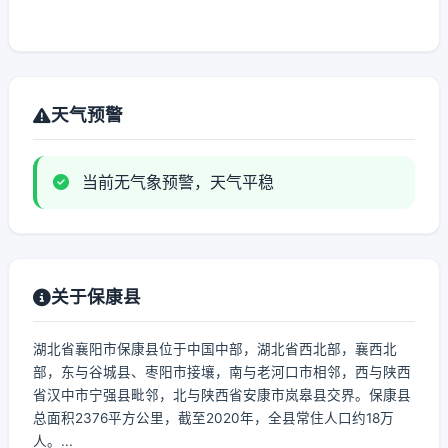
天气预警
当前无气象预警，天气平稳
关于保康县
湖北省襄阳市保康县位于中国中部，湖北省西北部，襄西北
部，东与谷城县、枣阳市接壤，南与老河口市相邻，西与陕西
省汉中市宁强县毗邻，北与陕西省安康市岚皋县交界。保康县
总面积2376平方公里，截至2020年，全县常住人口约18万
人。...