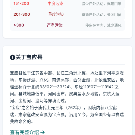
151-200
中度污染
减少户外活动，佩戴口罩
201-300
重度污染
避免户外活动，关闭门窗
>300
严重污染
停留在室内，减少通风
关于宝应县
宝应县位于江苏省中部、长江三角洲北翼，地处里下河平原腹
地，东接建湖、兴化，南连高邮，西邻金湖，北依淮安区，地
理坐标介于北纬33°02′—33°24′、东经119°07′—119°42′之
间。县域地势低平，河网密布，属典型水乡地貌，京杭大运
河、宝射河、潼河等穿境而过。
“宝应”之名始于唐代上元三年（762年），因境内获八宝献
瑞，肃宗遂改安宜县为宝应县，沿用至今，为全国少有以祥瑞
典故命名的...
查看完整介绍