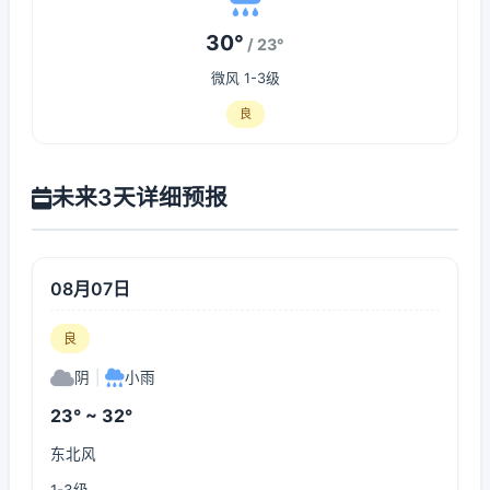
30°
/ 23°
微风 1-3级
良
未来3天详细预报
08月07日
良
阴
|
小雨
23° ~ 32°
东北风