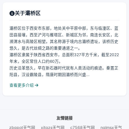
关于灞桥区
灞桥区位于西安市东部，地处关中平原中部，东与临潼区、蓝
田县接壤，西至浐河与雁塔区、新城区为邻，南连长安区，北
濒渭水与高陵区相望。其名称源于境内古灞桥遗址，该桥历史
悠久，是古代丝绸之路的重要通道之一。
灞桥区隶属于陕西省西安市，总面积327平方千米，截至2022
年末，全区常住人口约60万。
历史沿革悠久，早在新石器时代就有人类活动的痕迹。秦置芷
阳县，汉设霸陵县，隋唐时期因灞桥而兴盛...
查看更多介绍
友情链接
zbgpot天气网
xitgzs天气网
c7568天气网
nqlmsx天气