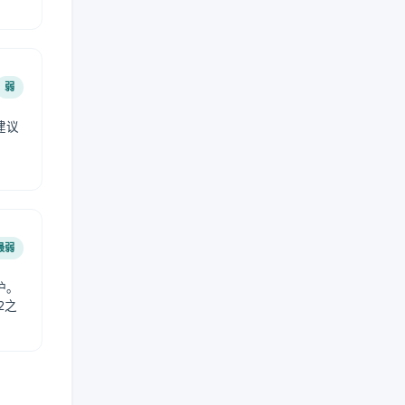
弱
建议
。
最弱
护。
2之