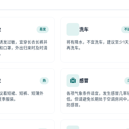
敏
洗车
易发
不
诱发过敏，宜穿长衣长裤并
将有降水，不宜洗车，建议至少1天
和口罩，外出归来时及时清
再洗车。
。
衣
感冒
热
议着短裙、短裤、短薄外
各项气象条件适宜，发生感冒几率
夏季服装。
低。但请避免长期处于空调房间中
防感冒。