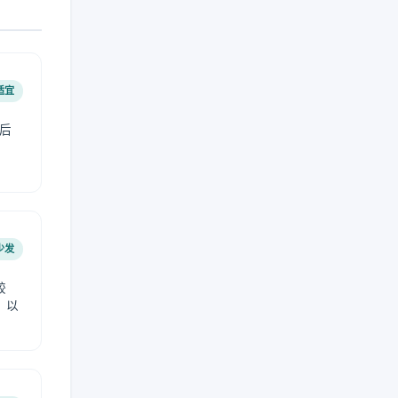
适宜
后
少发
较
，以