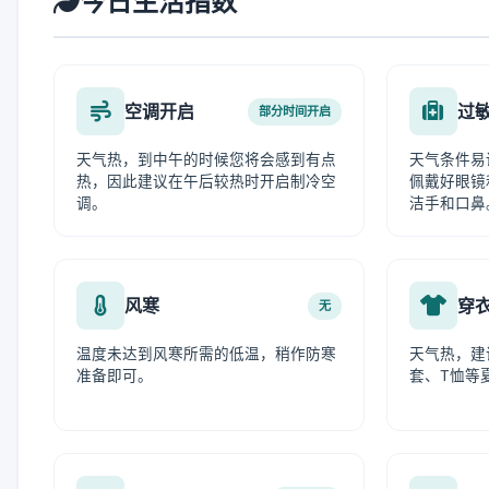
今日生活指数
空调开启
过
部分时间开启
天气热，到中午的时候您将会感到有点
天气条件易
热，因此建议在午后较热时开启制冷空
佩戴好眼镜
调。
洁手和口鼻
风寒
穿
无
温度未达到风寒所需的低温，稍作防寒
天气热，建
准备即可。
套、T恤等