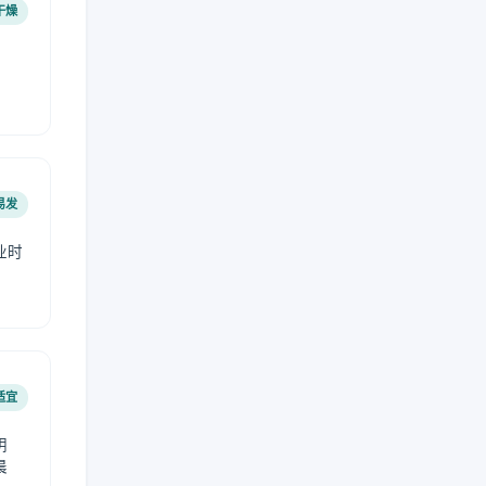
干燥
易发
业时
。
适宜
阴
晨