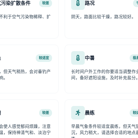
气污染扩散条件
路况
较差
不利于空气污染物稀释、扩
阴天，路面比较干燥，路况较好。
鱼
中暑
较适宜
极
，但天气稍热，会对垂钓产
长时间户外工作的你要适当调整作
响。
间，备好遮阳设施，及时补充盐分
情
晨练
较差
较
会使人感觉郁闷烦躁，注意
早晨气象条件较适宜晨练，但天气
温，保持神清气和、淡泊宁
沉，风力稍大，请选择合适的地点