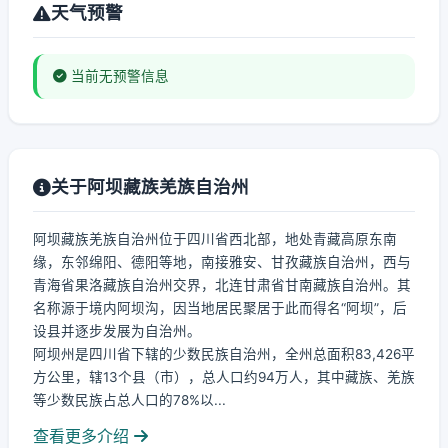
天气预警
当前无预警信息
关于阿坝藏族羌族自治州
阿坝藏族羌族自治州位于四川省西北部，地处青藏高原东南
缘，东邻绵阳、德阳等地，南接雅安、甘孜藏族自治州，西与
青海省果洛藏族自治州交界，北连甘肃省甘南藏族自治州。其
名称源于境内阿坝沟，因当地居民聚居于此而得名“阿坝”，后
设县并逐步发展为自治州。
阿坝州是四川省下辖的少数民族自治州，全州总面积83,426平
方公里，辖13个县（市），总人口约94万人，其中藏族、羌族
等少数民族占总人口的78%以...
查看更多介绍