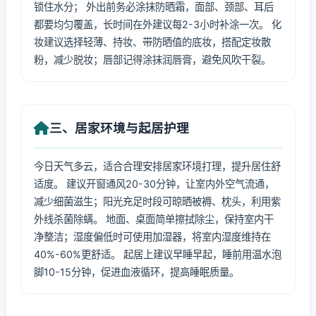
锁住水分； 外出前务必涂抹防晒霜，面部、颈部、耳后
都要均匀覆盖，长时间在外建议每2-3小时补涂一次。 化
妆建议选择轻薄、持妆、带防晒值的底妆，搭配定妆散
粉，减少脱妆；唇部记得涂抹润唇膏，避免风吹干裂。
三、居家环境与起居护理
今日天气多云，适合合理安排居家环境打理，提升居住舒
适度。 建议开窗通风20-30分钟，让室内外空气流通，
减少细菌滋生；阳光充足时段可晾晒被褥、枕头，利用紫
外线杀菌除螨。 地面、桌面简单擦拭除尘，保持室内干
净整洁；湿度偏低时可使用加湿器，将室内湿度维持在
40%-60%更舒适。 起居上建议早睡早起，睡前用温水泡
脚10-15分钟，促进血液循环，提高睡眠质量。