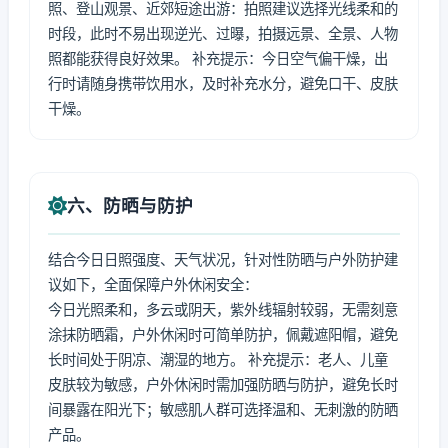
照、登山观景、近郊短途出游：拍照建议选择光线柔和的
时段，此时不易出现逆光、过曝，拍摄远景、全景、人物
照都能获得良好效果。 补充提示：今日空气偏干燥，出
行时请随身携带饮用水，及时补充水分，避免口干、皮肤
干燥。
六、防晒与防护
结合今日日照强度、天气状况，针对性防晒与户外防护建
议如下，全面保障户外休闲安全：
今日光照柔和，多云或阴天，紫外线辐射较弱，无需刻意
涂抹防晒霜，户外休闲时可简单防护，佩戴遮阳帽，避免
长时间处于阴凉、潮湿的地方。 补充提示：老人、儿童
皮肤较为敏感，户外休闲时需加强防晒与防护，避免长时
间暴露在阳光下；敏感肌人群可选择温和、无刺激的防晒
产品。