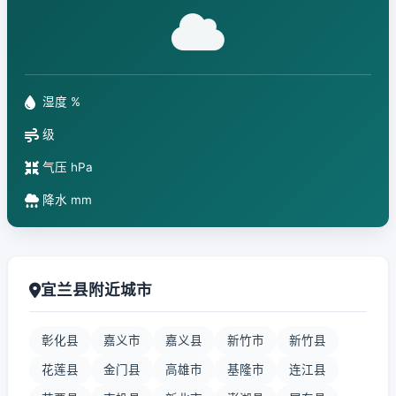
湿度 %
级
气压 hPa
降水 mm
宜兰县附近城市
彰化县
嘉义市
嘉义县
新竹市
新竹县
花莲县
金门县
高雄市
基隆市
连江县