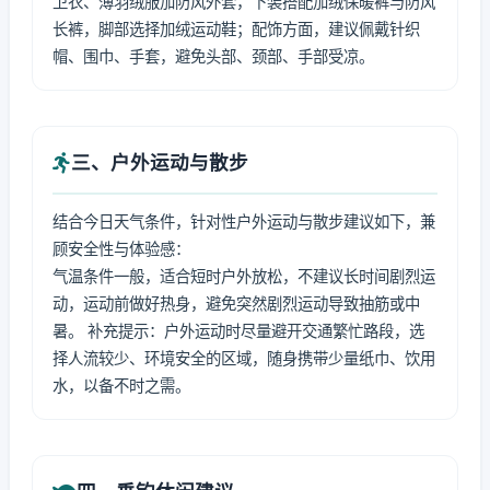
卫衣、薄羽绒服加防风外套，下装搭配加绒保暖裤与防风
长裤，脚部选择加绒运动鞋；配饰方面，建议佩戴针织
帽、围巾、手套，避免头部、颈部、手部受凉。
三、户外运动与散步
结合今日天气条件，针对性户外运动与散步建议如下，兼
顾安全性与体验感：
气温条件一般，适合短时户外放松，不建议长时间剧烈运
动，运动前做好热身，避免突然剧烈运动导致抽筋或中
暑。 补充提示：户外运动时尽量避开交通繁忙路段，选
择人流较少、环境安全的区域，随身携带少量纸巾、饮用
水，以备不时之需。